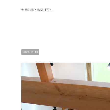
HOME
>
IMG_6774_
2023-11-13