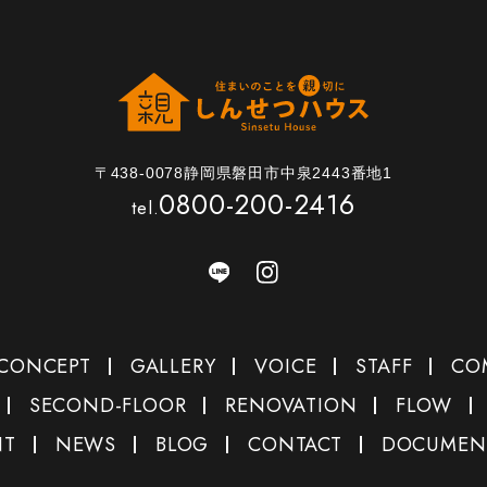
〒438-0078静岡県磐田市中泉2443番地1
0800-200-2416
tel.
CONCEPT
GALLERY
VOICE
STAFF
CO
SECOND-FLOOR
RENOVATION
FLOW
NT
NEWS
BLOG
CONTACT
DOCUMEN