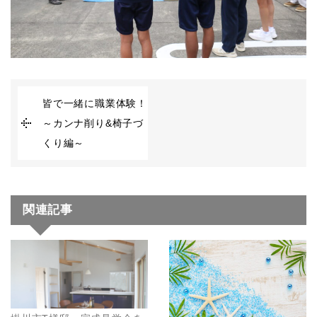
皆で一緒に職業体験！
～カンナ削り&椅子づ
くり編～
関連記事