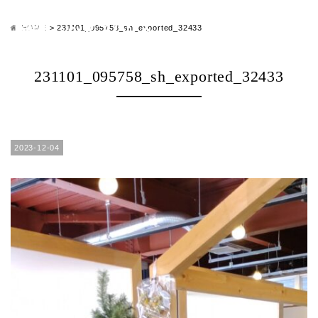
HOME
>
231101_095758_sh_exported_32433
231101_095758_sh_exported_32433
2023-12-04