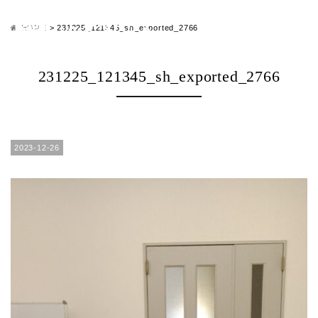
HOME
>
231225_121345_sh_exported_2766
231225_121345_sh_exported_2766
2023-12-26