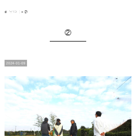
HOME
>
②
②
2024-01-09