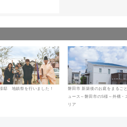
様邸 地鎮祭を行いました！
磐田市 新築後のお庭をまるご
ュース～磐田市のS様～外構・
リア