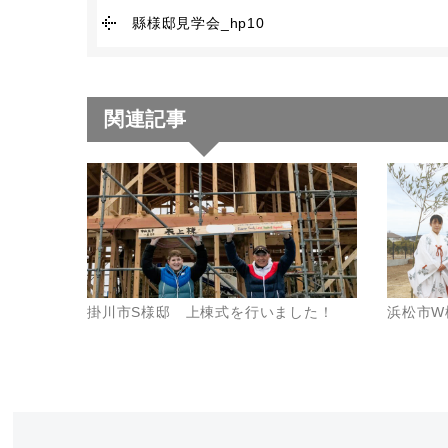
縣様邸見学会_hp10
関連記事
掛川市S様邸 上棟式を行いました！
浜松市W