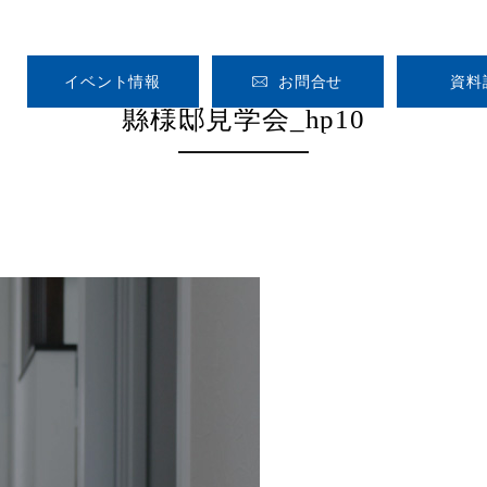
イベント情報
お問合せ
資料
縣様邸見学会_hp10
HOME
CONCEPT
GALLERY
VOICE