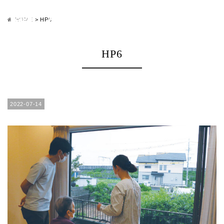
HOME
>
HP6
HP6
2022-07-14