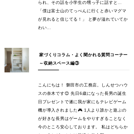
られ、その話を小学生の甥っ子に話すと…
「僕は富士山のてっぺんに行くと赤いマグマ
が見れると信じてる！」 と夢が溢れていてか
わい...
家づくりコラム・よく聞かれる質問コーナー
～収納スペース編③
こんにちは！ 磐田市の工務店。しんせつハウ
スの奈木です😊 先日6歳になった長男の誕生
日プレゼントで遂に我が家にもテレビゲーム
機が導入されました🎮 1人より誰かと遊ぶの
が好きな長男はゲームをやりすぎることなく
今のところ安心しております。 私はどちらか