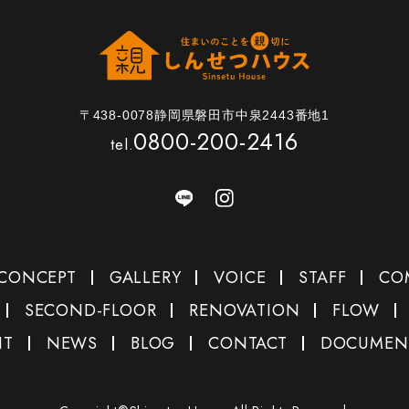
〒438-0078静岡県磐田市中泉2443番地1
0800-200-2416
tel.
CONCEPT
GALLERY
VOICE
STAFF
CO
SECOND-FLOOR
RENOVATION
FLOW
NT
NEWS
BLOG
CONTACT
DOCUMEN