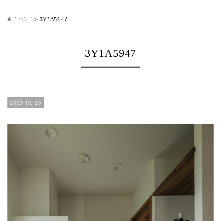
HOME
>
3Y1A5947
3Y1A5947
2023-01-13