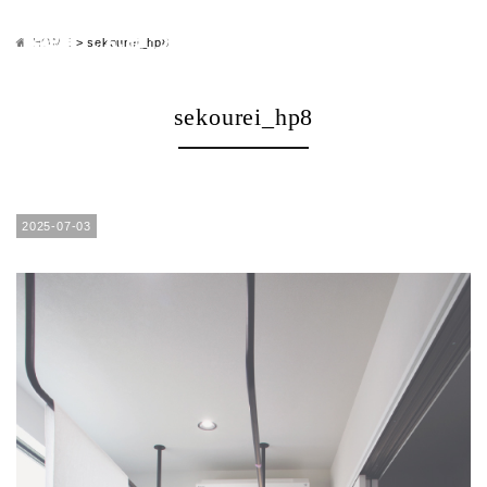
HOME
>
sekourei_hp8
sekourei_hp8
2025-07-03