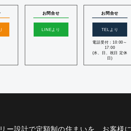
せ
お問合せ
お問合せ
り
LINEより
TELより
電話受付：10:00～
17:00
(水、日、祝日 定休
日)
リー設計で定額制の住まいを、お客様