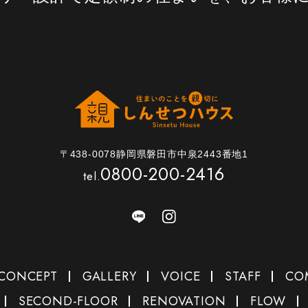
〒438-0078静岡県磐田市中泉2443番地1
0800-200-2416
tel.
CONCEPT
GALLERY
VOICE
STAFF
CO
SECOND-FLOOR
RENOVATION
FLOW