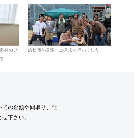
垢材のフ
浜松市N様邸 上棟式を行いました！
て
いての金額や間取り、仕
合せ下さい。