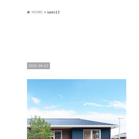
HOME
>
spec12
2022-06-22