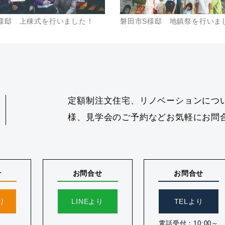
様邸 上棟式を行いました！
磐田市S様邸 地鎮祭を行いま
定額制注文住宅、リノベーションにつ
様、見学会のご予約などお気軽にお問
せ
お問合せ
お問合せ
り
LINEより
TELより
電話受付：10:00～