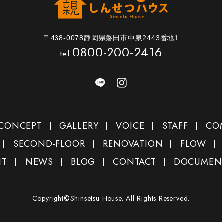
〒438-0078静岡県磐田市中泉2443番地1
0800-200-2416
tel.
CONCEPT
GALLERY
VOICE
STAFF
CO
SECOND-FLOOR
RENOVATION
FLOW
NT
NEWS
BLOG
CONTACT
DOCUMEN
Copyright©Shinsetsu House. All Rights Reserved.