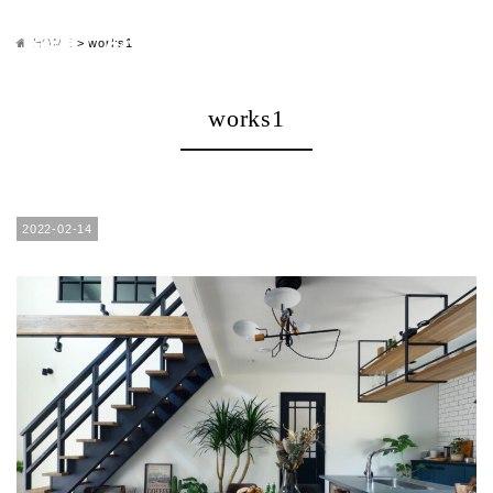
HOME
>
works1
works1
2022-02-14